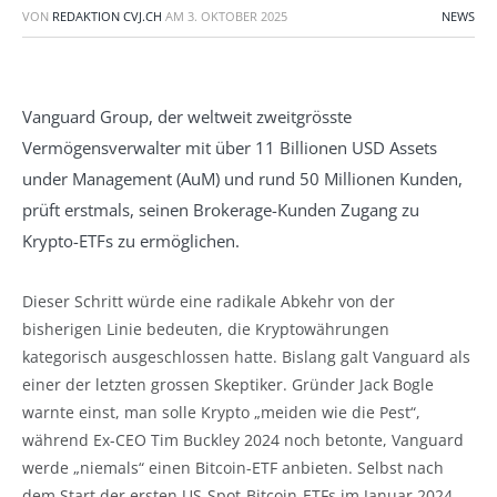
VON
REDAKTION CVJ.CH
AM
3. OKTOBER 2025
NEWS
Vanguard Group, der weltweit zweitgrösste
Vermögensverwalter mit über 11 Billionen USD Assets
under Management (AuM) und rund 50 Millionen Kunden,
prüft erstmals, seinen Brokerage-Kunden Zugang zu
Krypto-ETFs zu ermöglichen.
Dieser Schritt würde eine radikale Abkehr von der
bisherigen Linie bedeuten, die Kryptowährungen
kategorisch ausgeschlossen hatte. Bislang galt Vanguard als
einer der letzten grossen Skeptiker. Gründer Jack Bogle
warnte einst, man solle Krypto „meiden wie die Pest“,
während Ex-CEO Tim Buckley 2024 noch betonte, Vanguard
werde „niemals“ einen Bitcoin-ETF anbieten. Selbst nach
dem Start der ersten US-Spot-Bitcoin-ETFs im Januar 2024