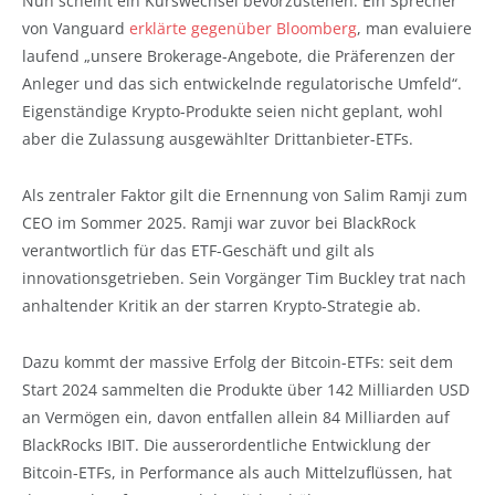
Nun scheint ein Kurswechsel bevorzustehen. Ein Sprecher
von Vanguard
erklärte gegenüber Bloomberg
, man evaluiere
laufend „unsere Brokerage-Angebote, die Präferenzen der
Anleger und das sich entwickelnde regulatorische Umfeld“.
Eigenständige Krypto-Produkte seien nicht geplant, wohl
aber die Zulassung ausgewählter Drittanbieter-ETFs.
Als zentraler Faktor gilt die Ernennung von Salim Ramji zum
CEO im Sommer 2025. Ramji war zuvor bei BlackRock
verantwortlich für das ETF-Geschäft und gilt als
innovationsgetrieben. Sein Vorgänger Tim Buckley trat nach
anhaltender Kritik an der starren Krypto-Strategie ab.
Dazu kommt der massive Erfolg der Bitcoin-ETFs: seit dem
Start 2024 sammelten die Produkte über 142 Milliarden USD
an Vermögen ein, davon entfallen allein 84 Milliarden auf
BlackRocks IBIT. Die ausserordentliche Entwicklung der
Bitcoin-ETFs, in Performance als auch Mittelzuflüssen, hat