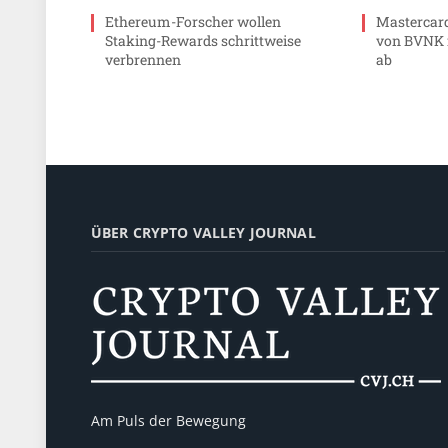
Ethereum-Forscher wollen
Mastercard
Staking-Rewards schrittweise
von BVNK f
verbrennen
ab
ÜBER CRYPTO VALLEY JOURNAL
Am Puls der Bewegung