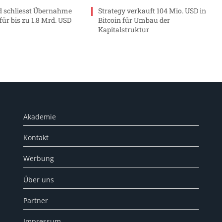
 schliesst Übernahme
Strategy verkauft 104 Mio. USD in
ür bis zu 1.8 Mrd. USD
Bitcoin für Umbau der
Kapitalstruktur
Akademie
Kontakt
Werbung
Über uns
Partner
Impressum