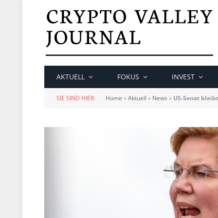
AKTUELL
FOKUS
INVEST
SIE SIND HIER:
Home
»
Aktuell
»
News
»
US-Senat bleib