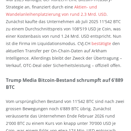
Strategie an, finanziert durch eine
Aktien- und
Wandelanleihenplatzierung von rund 2.3 Mrd. USD
.
Zunächst kaufte das Unternehmen ab Juli 2025 11'542 BTC
zu einem Durchschnittspreis von 108'519 USD je Coin, was
einer Kostenbasis von rund 1.24 Mrd. USD entspricht. Nun
ist die Firma im Liquidationsmodus. CVJ.CH
bestätigte
den
aktuellen Transfer per On-Chain-Daten auf Arkham
Intelligence. Allerdings bleibt der Zweck der Übertragung –
Verkauf, OTC-Deal oder Sicherheitsleistung – offiziell offen.
Trump Media Bitcoin-Bestand schrumpft auf 6'889
BTC
Vom ursprünglichen Bestand von 11'542 BTC sind nach zwei
grossen Bewegungen noch 6'889 BTC übrig. Zunächst
veräusserte das Unternehmen Ende Februar 2026 rund
2'000 BTC zu einem Kurs von knapp unter 70'000 USD je
Coin, was einem Erlös von etwa 174 Mio. USD entsprach.