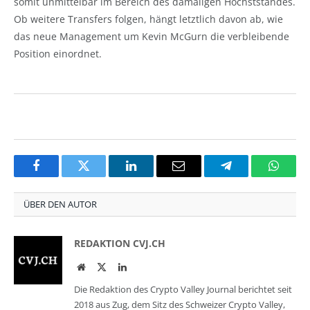
somit unmittelbar im Bereich des damaligen Höchststandes.
Ob weitere Transfers folgen, hängt letztlich davon ab, wie
das neue Management um Kevin McGurn die verbleibende
Position einordnet.
Facebook
Twitter
LinkedIn
Email
Telegram
Whats
ÜBER DEN AUTOR
REDAKTION CVJ.CH
Website
Twitter
LinkedIn
Die Redaktion des Crypto Valley Journal berichtet seit
2018 aus Zug, dem Sitz des Schweizer Crypto Valley,