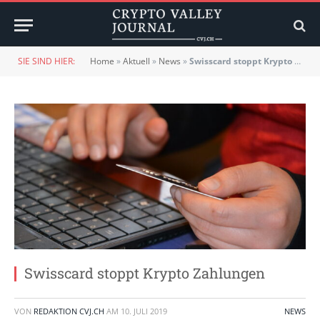
SIE SIND HIER:
Home
»
Aktuell
»
News
»
Swisscard stoppt Krypto Zahlungen
Swisscard stoppt Krypto Zahlungen
VON
REDAKTION CVJ.CH
AM
10. JULI 2019
NEWS