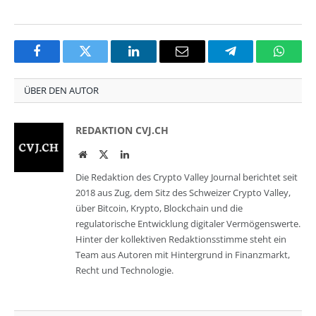
Facebook
Twitter
LinkedIn
Email
Telegram
Whats
ÜBER DEN AUTOR
REDAKTION CVJ.CH
Website
Twitter
LinkedIn
Die Redaktion des Crypto Valley Journal berichtet seit
2018 aus Zug, dem Sitz des Schweizer Crypto Valley,
über Bitcoin, Krypto, Blockchain und die
regulatorische Entwicklung digitaler Vermögenswerte.
Hinter der kollektiven Redaktionsstimme steht ein
Team aus Autoren mit Hintergrund in Finanzmarkt,
Recht und Technologie.