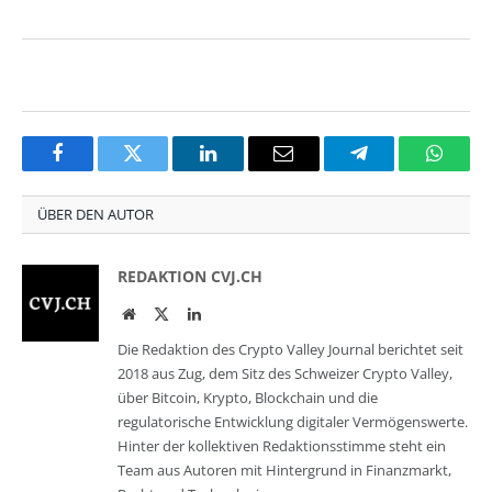
Facebook
Twitter
LinkedIn
Email
Telegram
Whats
ÜBER DEN AUTOR
REDAKTION CVJ.CH
Website
Twitter
LinkedIn
Die Redaktion des Crypto Valley Journal berichtet seit
2018 aus Zug, dem Sitz des Schweizer Crypto Valley,
über Bitcoin, Krypto, Blockchain und die
regulatorische Entwicklung digitaler Vermögenswerte.
Hinter der kollektiven Redaktionsstimme steht ein
Team aus Autoren mit Hintergrund in Finanzmarkt,