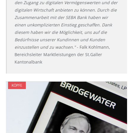
den Zugang zu digitalen Vermögenswerten und der
digitalen Wirtschaft anbieten zu können. Durch die
Zusammenarbeit mit der SEBA Bank haben wir
einen unkomplizierten Einstieg geschaffen. Dank
diesem haben wir die Möglichkeit, uns auf die
Bedürfnisse unserer Kundinnen und Kunden
einzustellen und zu wachsen."
- Falk Kohlmann,
Bereichsleiter Marktleistungen der St.Galler
Kantonalbank
KÖPFE