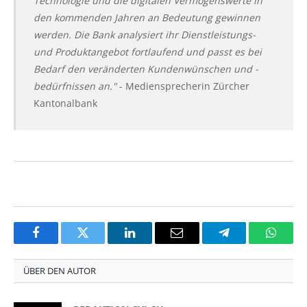
Technologie und die digitalen Vermögenswerte in
den kommenden Jahren an Bedeutung gewinnen
werden. Die Bank analysiert ihr Dienstleistungs-
und Produktangebot fortlaufend und passt es bei
Bedarf den veränderten Kundenwünschen und -
bedürfnissen an."
- Mediensprecherin Zürcher
Kantonalbank
Facebook
Twitter
LinkedIn
Email
Telegram
Whats
ÜBER DEN AUTOR