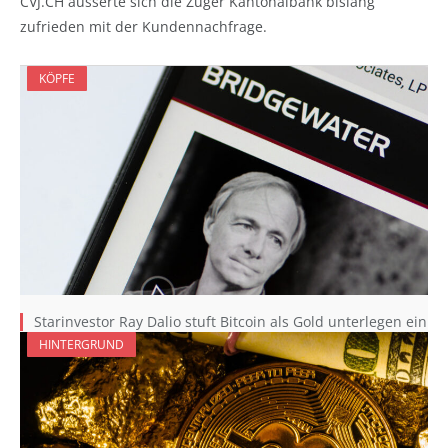
CVJ.CH äusserte sich die Zuger Kantonalbank bislang
zufrieden mit der Kundennachfrage.
KÖPFE
Starinvestor Ray Dalio stuft Bitcoin als Gold unterlegen ein
HINTERGRUND