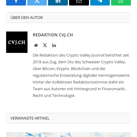
Facebook
Twitter
LinkedIn
Email
Telegram
Whats
ÜBER DEN AUTOR
REDAKTION CVJ.CH
Website
Twitter
LinkedIn
Die Redaktion des Crypto Valley Journal berichtet seit
2018 aus Zug, dem Sitz des Schweizer Crypto Valley,
über Bitcoin, Krypto, Blockchain und die
regulatorische Entwicklung digitaler Vermögenswerte.
Hinter der kollektiven Redaktionsstimme steht ein
Team aus Autoren mit Hintergrund in Finanzmarkt,
Recht und Technologie.
VERWANDTE ARTIKEL