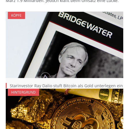
März 1.9 Milliarden. Jedoch klafft beim Umsatz eine Lücke.
KÖPFE
Starinvestor Ray Dalio stuft Bitcoin als Gold unterlegen ein
HINTERGRUND