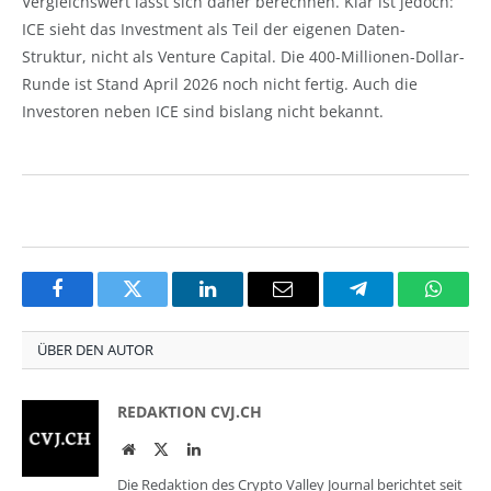
Vergleichswert lässt sich daher berechnen. Klar ist jedoch:
ICE sieht das Investment als Teil der eigenen Daten-
Struktur, nicht als Venture Capital. Die 400-Millionen-Dollar-
Runde ist Stand April 2026 noch nicht fertig. Auch die
Investoren neben ICE sind bislang nicht bekannt.
Facebook
Twitter
LinkedIn
Email
Telegram
Whats
ÜBER DEN AUTOR
REDAKTION CVJ.CH
Website
Twitter
LinkedIn
Die Redaktion des Crypto Valley Journal berichtet seit