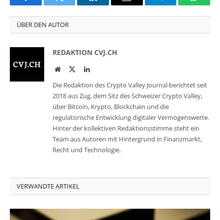
Facebook
Twitter
LinkedIn
Email
Telegram
Whats
ÜBER DEN AUTOR
REDAKTION CVJ.CH
Website
Twitter
LinkedIn
Die Redaktion des Crypto Valley Journal berichtet seit
2018 aus Zug, dem Sitz des Schweizer Crypto Valley,
über Bitcoin, Krypto, Blockchain und die
regulatorische Entwicklung digitaler Vermögenswerte.
Hinter der kollektiven Redaktionsstimme steht ein
Team aus Autoren mit Hintergrund in Finanzmarkt,
Recht und Technologie.
VERWANDTE ARTIKEL