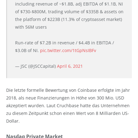
including revenue of ~$1.8B, adj EBITDA of $1.1B, NI
of $730-$800M, trading volume of $335B & assets on
the platform of $223B (11.3% of cryptoasset market)
with 56M users
Run-rate of $7.2B in revenue / $4.4B in EBITDA /
$3.0B of NI.
pic.twitter.com/1tGpNsIBFv
— JSC (@JSCCapital)
April 6, 2021
Die letzte formelle Bewertung von Coinbase erfolgte im Jahr
2018, als neue Finanzierungen in Höhe von 300 Mio. USD
akzeptiert wurden. Laut Cruchbase hatte das Unternehmen
zu diesem Zeitpunkt schon einen Wert von 8 Milliarden US-
Dollar.
Nasdaq Private Market