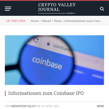
SIE SIND HIER:
Home
»
Aktuell
»
News
»
Informationen zum Coinbase IPO
Informationen zum Coinbase IPO
VON
REDAKTION CVJ.CH
AM
14. APRIL 2021
NEWS