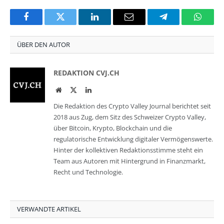
Facebook
Twitter
LinkedIn
Email
Telegram
Whats
ÜBER DEN AUTOR
REDAKTION CVJ.CH
Website
Twitter
LinkedIn
Die Redaktion des Crypto Valley Journal berichtet seit
2018 aus Zug, dem Sitz des Schweizer Crypto Valley,
über Bitcoin, Krypto, Blockchain und die
regulatorische Entwicklung digitaler Vermögenswerte.
Hinter der kollektiven Redaktionsstimme steht ein
Team aus Autoren mit Hintergrund in Finanzmarkt,
Recht und Technologie.
VERWANDTE ARTIKEL