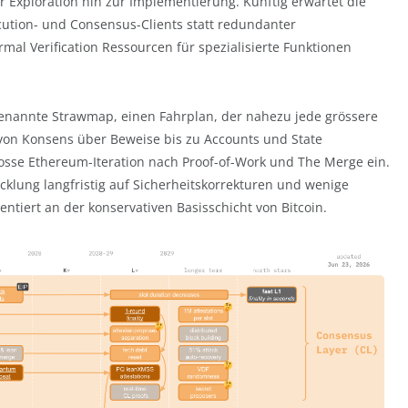
r Exploration hin zur Implementierung. Künftig erwartet die
ecution- und Consensus-Clients statt redundanter
mal Verification Ressourcen für spezialisierte Funktionen
ogenannte Strawmap, einen Fahrplan, der nahezu jede grössere
 von Konsens über Beweise bis zu Accounts und State
grosse Ethereum-Iteration nach Proof-of-Work und The Merge ein.
cklung langfristig auf Sicherheitskorrekturen und wenige
ntiert an der konservativen Basisschicht von Bitcoin.