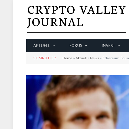
AKTUELL
FOKUS
INVEST
SIE SIND HIER:
Home
»
Aktuell
»
News
»
Ethereum Found