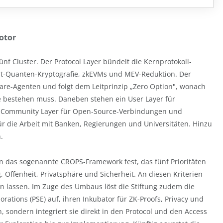
otor
fünf Cluster. Der Protocol Layer bündelt die Kernprotokoll-
ost-Quanten-Kryptografie, zkEVMs und MEV-Reduktion. Der
ware-Agenten und folgt dem Leitprinzip „Zero Option", wonach
ive bestehen muss. Daneben stehen ein User Layer für
n Community Layer für Open-Source-Verbindungen und
für die Arbeit mit Banken, Regierungen und Universitäten. Hinzu
.
rin das sogenannte CROPS-Framework fest, das fünf Prioritäten
 Offenheit, Privatsphäre und Sicherheit. An diesen Kriterien
en lassen. Im Zuge des Umbaus löst die Stiftung zudem die
orations (PSE) auf, ihren Inkubator für ZK-Proofs, Privacy und
ein, sondern integriert sie direkt in den Protocol und den Access