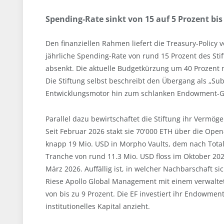
Spending-Rate sinkt von 15 auf 5 Prozent bis
Den finanziellen Rahmen liefert die Treasury-Policy vo
jährliche Spending-Rate von rund 15 Prozent des Sti
absenkt. Die aktuelle Budgetkürzung um 40 Prozent m
Die Stiftung selbst beschreibt den Übergang als „Sub
Entwicklungsmotor hin zum schlanken Endowment-G
Parallel dazu bewirtschaftet die Stiftung ihr Vermöge
Seit Februar 2026 stakt sie 70'000 ETH über die Open
knapp 19 Mio. USD in Morpho Vaults, dem nach Total 
Tranche von rund 11.3 Mio. USD floss im Oktober 2025
März 2026. Auffällig ist, in welcher Nachbarschaft si
Riese Apollo Global Management mit einem verwalte
von bis zu 9 Prozent. Die EF investiert ihr Endowmen
institutionelles Kapital anzieht.