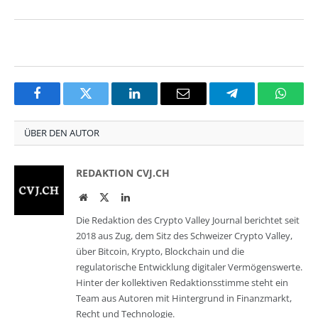
Facebook
Twitter
LinkedIn
Email
Telegram
Whats
ÜBER DEN AUTOR
REDAKTION CVJ.CH
Website
Twitter
LinkedIn
Die Redaktion des Crypto Valley Journal berichtet seit
2018 aus Zug, dem Sitz des Schweizer Crypto Valley,
über Bitcoin, Krypto, Blockchain und die
regulatorische Entwicklung digitaler Vermögenswerte.
Hinter der kollektiven Redaktionsstimme steht ein
Team aus Autoren mit Hintergrund in Finanzmarkt,
Recht und Technologie.