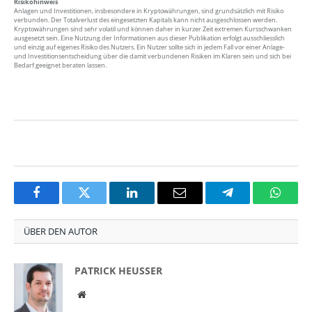
Risikohinweis
Anlagen und Investitionen, insbesondere in Kryptowährungen, sind grundsätzlich mit Risiko
verbunden. Der Totalverlust des eingesetzten Kapitals kann nicht ausgeschlossen werden.
Kryptowährungen sind sehr volatil und können daher in kurzer Zeit extremen Kursschwanken
ausgesetzt sein. Eine Nutzung der Informationen aus dieser Publikation erfolgt ausschliesslich
und einzig auf eigenes Risiko des Nutzers. Ein Nutzer sollte sich in jedem Fall vor einer Anlage-
und Investitionsentscheidung über die damit verbundenen Risiken im Klaren sein und sich bei
Bedarf geeignet beraten lassen.
Facebook
Twitter
LinkedIn
Email
Telegram
Whats
ÜBER DEN AUTOR
PATRICK HEUSSER
Website