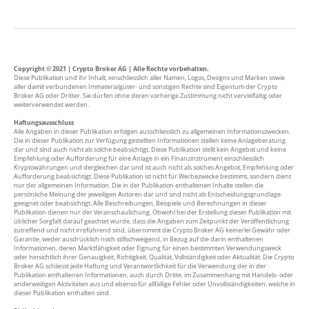
Copyright © 2021 | Crypto Broker AG | Alle Rechte vorbehalten.
Diese Publikation und ihr Inhalt, einschliesslich aller Namen, Logos, Designs und Marken sowie
aller damit verbundenen Immaterialgüter- und sonstigen Rechte sind Eigentum der Crypto
Broker AG oder Dritter. Sie dürfen ohne deren vorherige Zustimmung nicht vervielfältig oder
weiterverwendet werden.
Haftungsausschluss
Alle Angaben in dieser Publikation erfolgen ausschliesslich zu allgemeinen Informationszwecken.
Die in dieser Publikation zur Verfügung gestellten Informationen stellen keine Anlageberatung
dar und sind auch nicht als solche beabsichtigt. Diese Publikation stellt kein Angebot und keine
Empfehlung oder Aufforderung für eine Anlage in ein Finanzinstrument einschliesslich
Kryptowährungen und dergleichen dar und ist auch nicht als solches Angebot, Empfehlung oder
Aufforderung beabsichtigt. Diese Publikation ist nicht für Werbezwecke bestimmt, sondern dient
nur der allgemeinen Information. Die in der Publikation enthaltenen Inhalte stellen die
persönliche Meinung der jeweiligen Autoren dar und sind nicht als Entscheidungsgrundlage
geeignet oder beabsichtigt. Alle Beschreibungen, Beispiele und Berechnungen in dieser
Publikation dienen nur der Veranschaulichung. Obwohl bei der Erstellung dieser Publikation mit
üblicher Sorgfalt darauf geachtet wurde, dass die Angaben zum Zeitpunkt der Veröffentlichung
zutreffend und nicht irreführend sind, übernimmt die Crypto Broker AG keinerlei Gewähr oder
Garantie, weder ausdrücklich noch stillschweigend, in Bezug auf die darin enthaltenen
Informationen, deren Marktfähigkeit oder Eignung für einen bestimmten Verwendungsweck
oder hinsichtlich ihrer Genauigkeit, Richtigkeit, Qualität, Vollständigkeit oder Aktualität. Die Crypto
Broker AG schliesst jede Haftung und Verantwortlichkeit für die Verwendung der in der
Publikation enthaltenen Informationen, auch durch Dritte, im Zusammenhang mit Handels- oder
anderweitigen Aktivitäten aus und ebenso für allfällige Fehler oder Unvollständigkeiten, welche in
dieser Publikation enthalten sind.