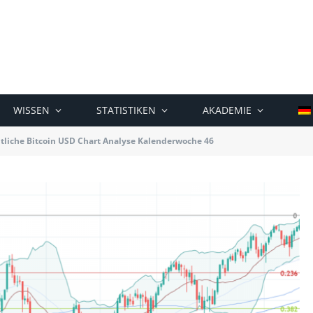
WISSEN
STATISTIKEN
AKADEMIE
liche Bitcoin USD Chart Analyse Kalenderwoche 46