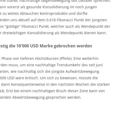
eine starke, nachhaltige Gegenbewegung seit Oktober sprechen.
kann vorerst als gesunde Konsolidierung im noch jungen
e zu weites Abtauchen kontraproduktiv und dürfte
den uns aktuell auf dem 0.618 Fibonacci Punkt der jüngsten
be "goldige" Fibonacci Punkt, welcher auch als Wendepunkt der
ser dreiwöchigen Konsolidierung als Wendepunkt dienen kann.
stig die 10'000 USD Marke gebrochen werden
Phase von tieferen Höchstkursen (Pfeile). Eine weiterhin
rden muss, um eine nachhaltige Trendumkehr des seit Juni
warten, wie nachhaltig sich die jüngste Aufwärtsbewegung
8'000 USD wäre kritisch. Um sich zu beweisen, müsste die
m dann konsequenterweise in den nächsten Wochen die starken
). Erst bei einem nachhaltigen Bruch dieser Zone kann von
haltenden Abwärtsbewegung gesprochen werden.