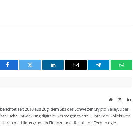
Facebook
Twitter
LinkedIn
Email
Telegram
Whats
Website
Twitter
Lin
berichtet seit 2018 aus Zug, dem Sitz des Schweizer Crypto Valley, über
ulatorische Entwicklung digitaler Vermögenswerte. Hinter der kollektiven
utoren mit Hintergrund in Finanzmarkt, Recht und Technologie.