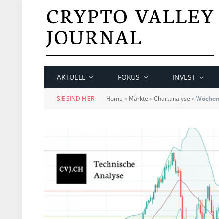
AKTUELL
FOKUS
INVEST
SIE SIND HIER:
Home
»
Märkte
»
Chartanalyse
»
Wöchent