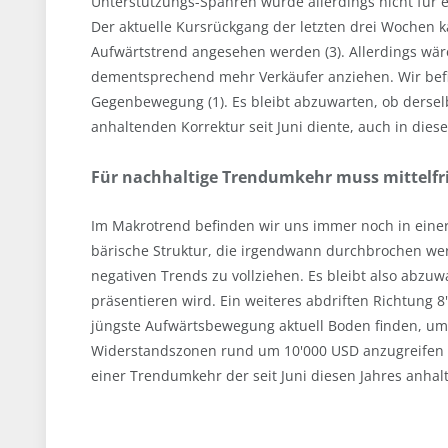
Unterstützungs-Spähren würde allerdings nicht für 
Der aktuelle Kursrückgang der letzten drei Wochen 
Aufwärtstrend angesehen werden (3). Allerdings wär
dementsprechend mehr Verkäufer anziehen. Wir befin
Gegenbewegung (1). Es bleibt abzuwarten, ob dersel
anhaltenden Korrektur seit Juni diente, auch in die
Für nachhaltige Trendumkehr muss mittelfri
Im Makrotrend befinden wir uns immer noch in einer 
bärische Struktur, die irgendwann durchbrochen we
negativen Trends zu vollziehen. Es bleibt also abzu
präsentieren wird. Ein weiteres abdriften Richtung 
jüngste Aufwärtsbewegung aktuell Boden finden, u
Widerstandszonen rund um 10'000 USD anzugreifen (4
einer Trendumkehr der seit Juni diesen Jahres an