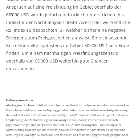
Anspruch auf eine Preisfindung im Gebiet oberhalb der
65'000 USD wurde jedoch eindrücklich unterstrichen. Als
Indikator der Nachhaltigkeit bleibt vorerst der wöchentliche
RSI Index zu beobachten (3), welcher bisher eine negative
Divergenz zum Preisgeschehen aufweist. Eine einsetzende
Korrektur sollte spätestens im Gebiet 50'000 USD sein Ende
finden, um einem nachhaltigen Preisfindungsszenario
oberhalb von 65'000 USD weiterhin gute Chancen
einzuräumen.
Haftungsausschluss
Alle Angaben in dieser Publikation erfolgen ausschliesslich zu allgemeinen Informationszwecken.
Die in dieser Publikation zur Verfügung gestellten Informationen stellen keine Anlageberatung
dar und sind auch nicht als solche beabsichtigt. Diese Publikation stellt kein Angebot und keine
Empfehlung oder Aufforderung für eine Anlage in ein Finanzinstrument einschliesslich
Kryptowährungen und dergleichen dar und ist auch nicht als Angebot, Empfehlung oder
Aufforderung beabsichtigt. Die in der Publikation enthaltenen Inhalte stellen die persönliche
Meinung der jeweiligen Autoren dar und sind nicht als Entscheidungsgrundlage geeignet oder