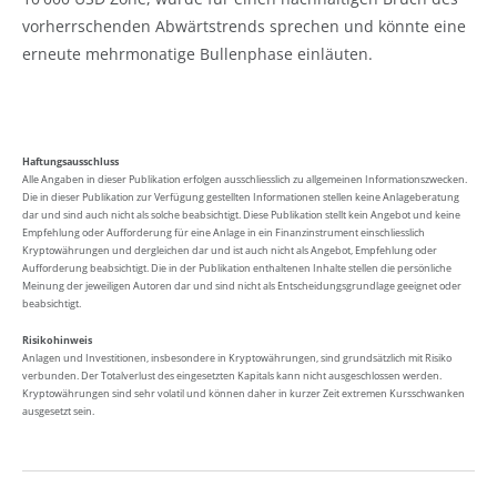
vorherrschenden Abwärtstrends sprechen und könnte eine
erneute mehrmonatige Bullenphase einläuten.
Haftungsausschluss
Alle Angaben in dieser Publikation erfolgen ausschliesslich zu allgemeinen Informationszwecken.
Die in dieser Publikation zur Verfügung gestellten Informationen stellen keine Anlageberatung
dar und sind auch nicht als solche beabsichtigt. Diese Publikation stellt kein Angebot und keine
Empfehlung oder Aufforderung für eine Anlage in ein Finanzinstrument einschliesslich
Kryptowährungen und dergleichen dar und ist auch nicht als Angebot, Empfehlung oder
Aufforderung beabsichtigt. Die in der Publikation enthaltenen Inhalte stellen die persönliche
Meinung der jeweiligen Autoren dar und sind nicht als Entscheidungsgrundlage geeignet oder
beabsichtigt.
Risikohinweis
Anlagen und Investitionen, insbesondere in Kryptowährungen, sind grundsätzlich mit Risiko
verbunden. Der Totalverlust des eingesetzten Kapitals kann nicht ausgeschlossen werden.
Kryptowährungen sind sehr volatil und können daher in kurzer Zeit extremen Kursschwanken
ausgesetzt sein.