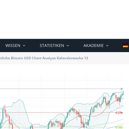
WISSEN
STATISTIKEN
AKADEMIE
liche Bitcoin USD Chart Analyse Kalenderwoche 13