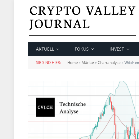
AKTUELL
FOKUS
INVEST
SIE SIND HIER:
Home
»
Märkte
»
Chartanalyse
»
Wöchent