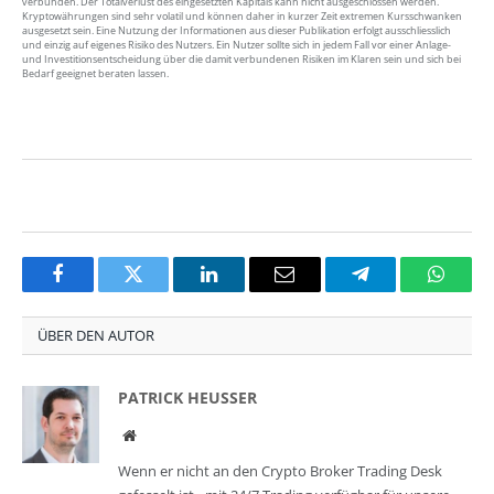
verbunden. Der Totalverlust des eingesetzten Kapitals kann nicht ausgeschlossen werden.
Kryptowährungen sind sehr volatil und können daher in kurzer Zeit extremen Kursschwanken
ausgesetzt sein. Eine Nutzung der Informationen aus dieser Publikation erfolgt ausschliesslich
und einzig auf eigenes Risiko des Nutzers. Ein Nutzer sollte sich in jedem Fall vor einer Anlage-
und Investitionsentscheidung über die damit verbundenen Risiken im Klaren sein und sich bei
Bedarf geeignet beraten lassen.
Facebook
Twitter
LinkedIn
Email
Telegram
Whats
ÜBER DEN AUTOR
PATRICK HEUSSER
Website
Wenn er nicht an den Crypto Broker Trading Desk