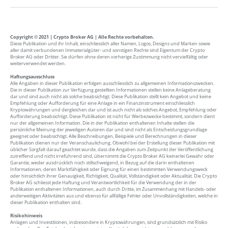
Copyright © 2021 | Crypto Broker AG | Alle Rechte vorbehalten.
Diese Publikation und ihr Inhalt, einschliesslich aller Namen, Logos, Designs und Marken sowie
aller damit verbundenen Immaterialgüter- und sonstigen Rechte sind Eigentum der Crypto
Broker AG oder Dritter. Sie dürfen ohne deren vorherige Zustimmung nicht vervielfältig oder
weiterverwendet werden.
Haftungsausschluss
Alle Angaben in dieser Publikation erfolgen ausschliesslich zu allgemeinen Informationszwecken.
Die in dieser Publikation zur Verfügung gestellten Informationen stellen keine Anlageberatung
dar und sind auch nicht als solche beabsichtigt. Diese Publikation stellt kein Angebot und keine
Empfehlung oder Aufforderung für eine Anlage in ein Finanzinstrument einschliesslich
Kryptowährungen und dergleichen dar und ist auch nicht als solches Angebot, Empfehlung oder
Aufforderung beabsichtigt. Diese Publikation ist nicht für Werbezwecke bestimmt, sondern dient
nur der allgemeinen Information. Die in der Publikation enthaltenen Inhalte stellen die
persönliche Meinung der jeweiligen Autoren dar und sind nicht als Entscheidungsgrundlage
geeignet oder beabsichtigt. Alle Beschreibungen, Beispiele und Berechnungen in dieser
Publikation dienen nur der Veranschaulichung. Obwohl bei der Erstellung dieser Publikation mit
üblicher Sorgfalt darauf geachtet wurde, dass die Angaben zum Zeitpunkt der Veröffentlichung
zutreffend und nicht irreführend sind, übernimmt die Crypto Broker AG keinerlei Gewähr oder
Garantie, weder ausdrücklich noch stillschweigend, in Bezug auf die darin enthaltenen
Informationen, deren Marktfähigkeit oder Eignung für einen bestimmten Verwendungsweck
oder hinsichtlich ihrer Genauigkeit, Richtigkeit, Qualität, Vollständigkeit oder Aktualität. Die Crypto
Broker AG schliesst jede Haftung und Verantwortlichkeit für die Verwendung der in der
Publikation enthaltenen Informationen, auch durch Dritte, im Zusammenhang mit Handels- oder
anderweitigen Aktivitäten aus und ebenso für allfällige Fehler oder Unvollständigkeiten, welche in
dieser Publikation enthalten sind.
Risikohinweis
Anlagen und Investitionen, insbesondere in Kryptowährungen, sind grundsätzlich mit Risiko