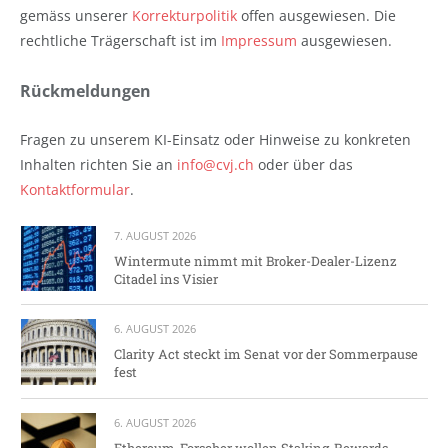
gemäss unserer
Korrekturpolitik
offen ausgewiesen. Die
rechtliche Trägerschaft ist im
Impressum
ausgewiesen.
Rückmeldungen
Fragen zu unserem KI-Einsatz oder Hinweise zu konkreten
Inhalten richten Sie an
info@cvj.ch
oder über das
Kontaktformular
.
7. AUGUST 2026
Wintermute nimmt mit Broker-Dealer-Lizenz
Citadel ins Visier
6. AUGUST 2026
Clarity Act steckt im Senat vor der Sommerpause
fest
6. AUGUST 2026
Ethereum-Forscher wollen Staking-Rewards