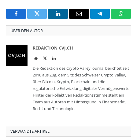
Facebook
Twitter
LinkedIn
Email
Telegram
Whats
ÜBER DEN AUTOR
REDAKTION CVJ.CH
Website
Twitter
LinkedIn
Die Redaktion des Crypto Valley Journal berichtet seit
2018 aus Zug, dem Sitz des Schweizer Crypto Valley,
über Bitcoin, Krypto, Blockchain und die
regulatorische Entwicklung digitaler Vermögenswerte.
Hinter der kollektiven Redaktionsstimme steht ein
Team aus Autoren mit Hintergrund in Finanzmarkt,
Recht und Technologie.
VERWANDTE ARTIKEL