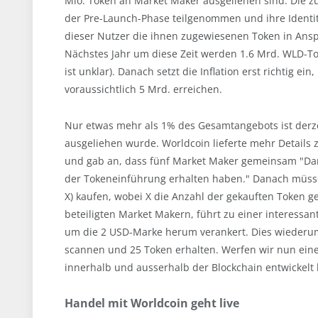
Mio. Token an Market Maker ausgeliehen sind. Die z
der Pre-Launch-Phase teilgenommen und ihre Identitä
dieser Nutzer die ihnen zugewiesenen Token in Ansp
Nächstes Jahr um diese Zeit werden 1.6 Mrd. WLD-Tok
ist unklar). Danach setzt die Inflation erst richtig e
voraussichtlich 5 Mrd. erreichen.
Nur etwas mehr als 1% des Gesamtangebots ist derze
ausgeliehen wurde. Worldcoin lieferte mehr Details 
und gab an, dass fünf Market Maker gemeinsam "Da
der Tokeneinführung erhalten haben." Danach müssen
X) kaufen, wobei X die Anzahl der gekauften Token ge
beteiligten Market Makern, führt zu einer interessan
um die 2 USD-Marke herum verankert. Dies wiederum
scannen und 25 Token erhalten. Werfen wir nun einen
innerhalb und ausserhalb der Blockchain entwickelt 
Handel mit Worldcoin geht live