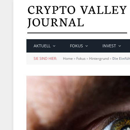
AKTUELL
FOKUS
INVEST
SIE SIND HIER:
Home
»
Fokus
»
Hintergrund
»
Die Einfü