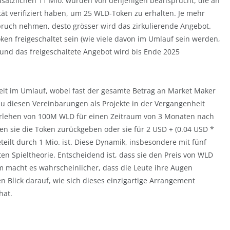
usätzlichen 11 Mio. wurden von denjenigen beansprucht, die an
t verifiziert haben, um 25 WLD-Token zu erhalten. Je mehr
ruch nehmen, desto grösser wird das zirkulierende Angebot.
en freigeschaltet sein (wie viele davon im Umlauf sein werden,
in, und das freigeschaltete Angebot wird bis Ende 2025
it im Umlauf, wobei fast der gesamte Betrag an Market Maker
zu diesen Vereinbarungen als Projekte in der Vergangenheit
rlehen von 100M WLD für einen Zeitraum von 3 Monaten nach
 sie die Token zurückgeben oder sie für 2 USD + (0.04 USD *
teilt durch 1 Mio. ist. Diese Dynamik, insbesondere mit fünf
ten Spieltheorie. Entscheidend ist, dass sie den Preis von WLD
 macht es wahrscheinlicher, dass die Leute ihre Augen
 Blick darauf, wie sich dieses einzigartige Arrangement
hat.