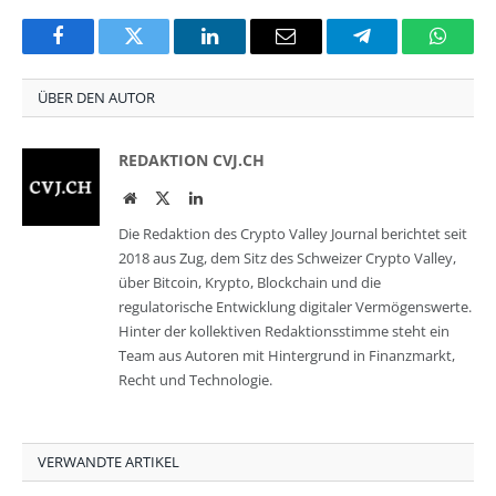
Facebook
Twitter
LinkedIn
Email
Telegram
Whats
ÜBER DEN AUTOR
REDAKTION CVJ.CH
Website
Twitter
LinkedIn
Die Redaktion des Crypto Valley Journal berichtet seit
2018 aus Zug, dem Sitz des Schweizer Crypto Valley,
über Bitcoin, Krypto, Blockchain und die
regulatorische Entwicklung digitaler Vermögenswerte.
Hinter der kollektiven Redaktionsstimme steht ein
Team aus Autoren mit Hintergrund in Finanzmarkt,
Recht und Technologie.
VERWANDTE ARTIKEL