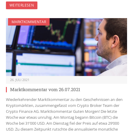
WEITERLESEN
MARKTKOMMENTAR
26. JULI 2021
Marktkommentar vom 26.07.2021
Wiederkehrender Marktkommentar zu den Geschehnissen an den
Kryptomärkten, zusammengefasst vom Crypto Broker Team der
Crypto Finance AG. Marktkommentar Guten Morgen! Die letzte
Woche war etwas unruhig. Am Montag begann Bitcoin (BTC) die
Woche bei 31’000 USD. Am Dienstag fiel der Preis auf etwa 29’000
USD. Zu diesem Zeitpunkt rutschte die annualisierte monatliche