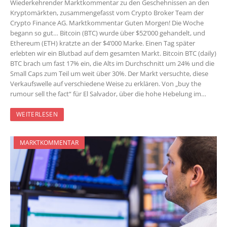
Wiederkehrender Marktkommentar zu den Geschehnissen an den
Kryptomärkten, zusammengefasst vom Crypto Broker Team der
Crypto Finance AG. Marktkommentar Guten Morgen! Die Woche
begann so gut… Bitcoin (BTC) wurde über $52’000 gehandelt, und
Ethereum (ETH) kratzte an der $4’000 Marke. Einen Tag später
erlebten wir ein Blutbad auf dem gesamten Markt. Bitcoin BTC (daily)
BTC brach um fast 17% ein, die Alts im Durchschnitt um 24% und die
Small Caps zum Teil um weit über 30%. Der Markt versuchte, diese
Verkaufswelle auf verschiedene Weise zu erklären. Von „buy the
rumour sell the fact“ für El Salvador, über die hohe Hebelung im…
WEITERLESEN
MARKTKOMMENTAR