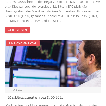
Futures-Basis schnell in den negativen Bereich (CME -3%, Deribit -5%
p.a.). Dies war auch der Wendepunkt. Bitcoin BTC (daily) Seit
Dienstag steigt der Markt mit starkem Momentum. Bitcoin wird bei
38’400 USD (+21%) gehandelt, Ethereum (ETH) liegt bei 2’350 (+16%),
der MID Index legte +19% und der SHIT…
WEITERLESEN
MARKTKOMMENTAR
11. JUNI 2021
Marktkommentar vom 11.06.2021
Wiederkehrender Marktkommentar zu den Geschehnissen an den