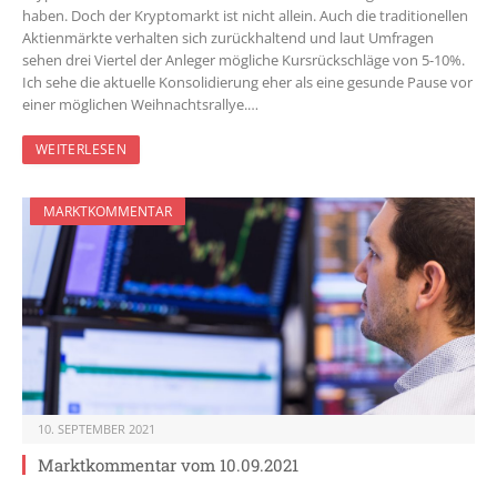
haben. Doch der Kryptomarkt ist nicht allein. Auch die traditionellen
Aktienmärkte verhalten sich zurückhaltend und laut Umfragen
sehen drei Viertel der Anleger mögliche Kursrückschläge von 5-10%.
Ich sehe die aktuelle Konsolidierung eher als eine gesunde Pause vor
einer möglichen Weihnachtsrallye.…
WEITERLESEN
MARKTKOMMENTAR
10. SEPTEMBER 2021
Marktkommentar vom 10.09.2021