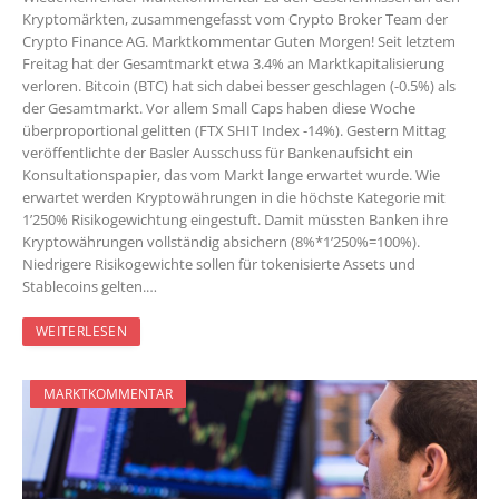
Kryptomärkten, zusammengefasst vom Crypto Broker Team der
Crypto Finance AG. Marktkommentar Guten Morgen! Seit letztem
Freitag hat der Gesamtmarkt etwa 3.4% an Marktkapitalisierung
verloren. Bitcoin (BTC) hat sich dabei besser geschlagen (-0.5%) als
der Gesamtmarkt. Vor allem Small Caps haben diese Woche
überproportional gelitten (FTX SHIT Index -14%). Gestern Mittag
veröffentlichte der Basler Ausschuss für Bankenaufsicht ein
Konsultationspapier, das vom Markt lange erwartet wurde. Wie
erwartet werden Kryptowährungen in die höchste Kategorie mit
1’250% Risikogewichtung eingestuft. Damit müssten Banken ihre
Kryptowährungen vollständig absichern (8%*1’250%=100%).
Niedrigere Risikogewichte sollen für tokenisierte Assets und
Stablecoins gelten.…
WEITERLESEN
MARKTKOMMENTAR