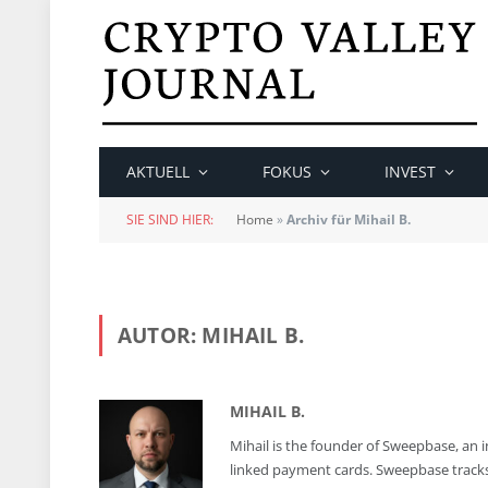
AKTUELL
FOKUS
INVEST
SIE SIND HIER:
Home
»
Archiv für Mihail B.
AUTOR:
MIHAIL B.
MIHAIL B.
Mihail is the founder of Sweepbase, an
linked payment cards. Sweepbase tracks 