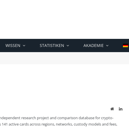
WISSEN
STATISTIKEN
AKADEMIE
Website
Lin
 independent research project and comparison database for crypto-
141 active cards across regions, networks, custody models and fees,