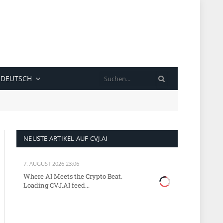
SUCHE
DEUTSCH
NEUSTE ARTIKEL AUF CVJ.AI
7. AUGUST 2026 23:06
Where AI Meets the Crypto Beat.
Loading CVJ.AI feed...
kedIn