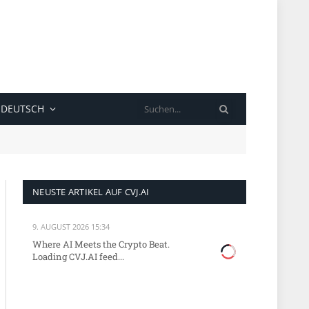
SUCHE
DEUTSCH
NEUSTE ARTIKEL AUF CVJ.AI
9. AUGUST 2026 15:34
Where AI Meets the Crypto Beat.
Loading CVJ.AI feed...