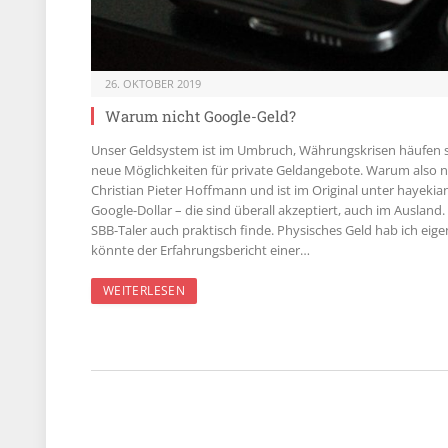
26. OKTOBER 2019
Warum nicht Google-Geld?
Unser Geldsystem ist im Umbruch, Währungskrisen häufen sic
neue Möglichkeiten für private Geldangebote. Warum also nic
Christian Pieter Hoffmann und ist im Original unter hayekia
Google-Dollar – die sind überall akzeptiert, auch im Auslan
SBB-Taler auch praktisch finde. Physisches Geld hab ich eigen
könnte der Erfahrungsbericht einer…
WEITERLESEN