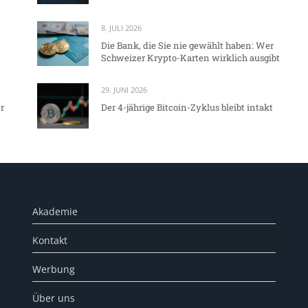
8. JULI 2026
Die Bank, die Sie nie gewählt haben: Wer
Schweizer Krypto-Karten wirklich ausgibt
29. JUNI 2026
r
Der 4-jährige Bitcoin-Zyklus bleibt intakt
Akademie
Kontakt
Werbung
Über uns