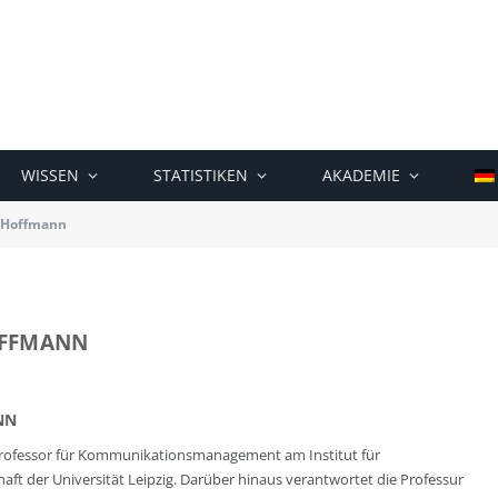
WISSEN
STATISTIKEN
AKADEMIE
P. Hoffmann
HOFFMANN
NN
t Professor für Kommunikationsmanagement am Institut für
 der Universität Leipzig. Darüber hinaus verantwortet die Professur