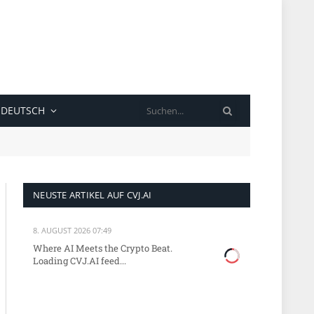
SUCHE
DEUTSCH
NEUSTE ARTIKEL AUF CVJ.AI
8. AUGUST 2026 07:49
Where AI Meets the Crypto Beat.
Loading CVJ.AI feed...