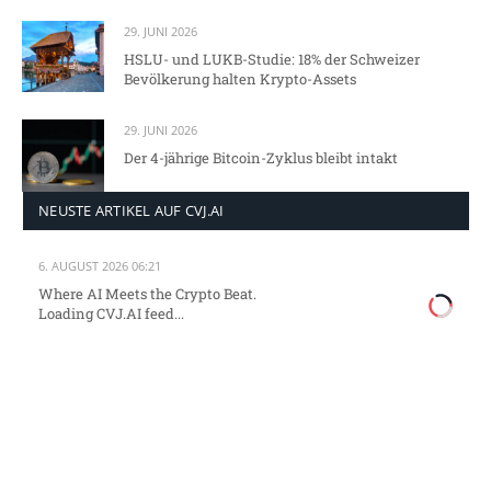
29. JUNI 2026
HSLU- und LUKB-Studie: 18% der Schweizer
Bevölkerung halten Krypto-Assets
29. JUNI 2026
Der 4-jährige Bitcoin-Zyklus bleibt intakt
NEUSTE ARTIKEL AUF CVJ.AI
6. AUGUST 2026 06:21
Where AI Meets the Crypto Beat.
Loading CVJ.AI feed...