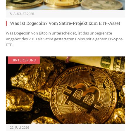
5. AUGUST 2026
Was ist Dogecoin? Vom Satire-Projekt zum ETF-Asset
Was Dogecoin von Bitcoin unterscheidet, ist das unbegrenzte
Angebot des 2013 als Satire gestarteten Coins mit eigenem US-Spot-
ETF.
HINTERGRUND
22. JULI 2026