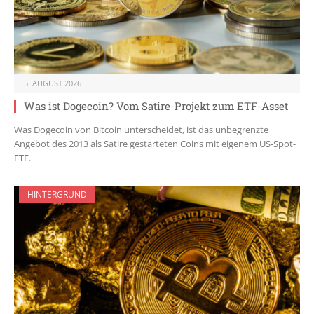
5. AUGUST 2026
Was ist Dogecoin? Vom Satire-Projekt zum ETF-Asset
Was Dogecoin von Bitcoin unterscheidet, ist das unbegrenzte
Angebot des 2013 als Satire gestarteten Coins mit eigenem US-Spot-
ETF.
HINTERGRUND