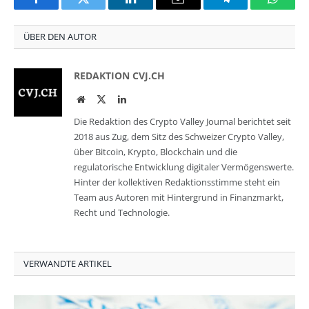
Facebook
Twitter
LinkedIn
Email
Telegram
Whats
ÜBER DEN AUTOR
REDAKTION CVJ.CH
Website
Twitter
LinkedIn
Die Redaktion des Crypto Valley Journal berichtet seit
2018 aus Zug, dem Sitz des Schweizer Crypto Valley,
über Bitcoin, Krypto, Blockchain und die
regulatorische Entwicklung digitaler Vermögenswerte.
Hinter der kollektiven Redaktionsstimme steht ein
Team aus Autoren mit Hintergrund in Finanzmarkt,
Recht und Technologie.
VERWANDTE ARTIKEL