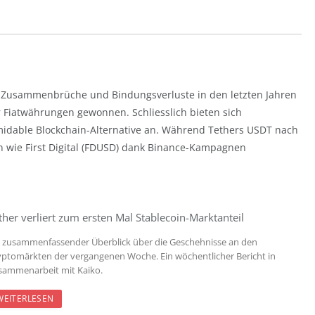
r Zusammenbrüche und Bindungsverluste in den letzten Jahren
 Fiatwährungen gewonnen. Schliesslich bieten sich
midable Blockchain-Alternative an. Während Tethers USDT nach
n wie First Digital (FDUSD) dank Binance-Kampagnen
ther verliert zum ersten Mal Stablecoin-Marktanteil
n zusammenfassender Überblick über die Geschehnisse an den
yptomärkten der vergangenen Woche. Ein wöchentlicher Bericht in
sammenarbeit mit Kaiko.
WEITERLESEN