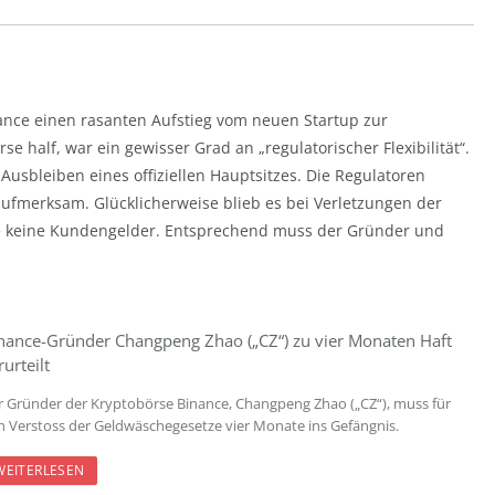
nance einen rasanten Aufstieg vom neuen Startup zur
 half, war ein gewisser Grad an „regulatorischer Flexibilität“.
usbleiben eines offiziellen Hauptsitzes. Die Regulatoren
aufmerksam. Glücklicherweise blieb es bei Verletzungen der
e keine Kundengelder. Entsprechend muss der Gründer und
nance-Gründer Changpeng Zhao („CZ“) zu vier Monaten Haft
rurteilt
r Gründer der Kryptobörse Binance, Changpeng Zhao („CZ“), muss für
n Verstoss der Geldwäschegesetze vier Monate ins Gefängnis.
WEITERLESEN