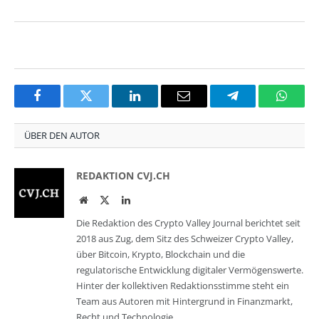
Facebook
Twitter
LinkedIn
Email
Telegram
Whats
ÜBER DEN AUTOR
REDAKTION CVJ.CH
Website
Twitter
LinkedIn
Die Redaktion des Crypto Valley Journal berichtet seit
2018 aus Zug, dem Sitz des Schweizer Crypto Valley,
über Bitcoin, Krypto, Blockchain und die
regulatorische Entwicklung digitaler Vermögenswerte.
Hinter der kollektiven Redaktionsstimme steht ein
Team aus Autoren mit Hintergrund in Finanzmarkt,
Recht und Technologie.