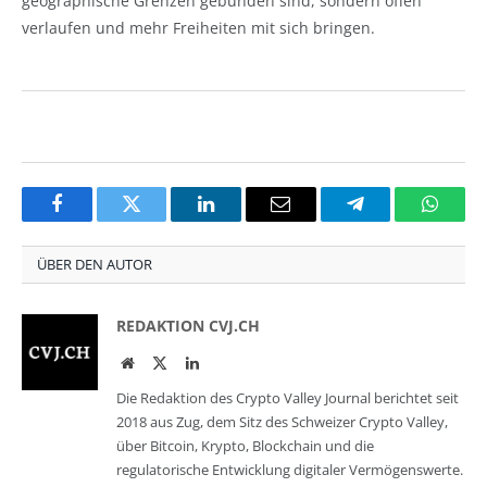
geographische Grenzen gebunden sind, sondern offen
verlaufen und mehr Freiheiten mit sich bringen.
Facebook
Twitter
LinkedIn
Email
Telegram
Whats
ÜBER DEN AUTOR
REDAKTION CVJ.CH
Website
Twitter
LinkedIn
Die Redaktion des Crypto Valley Journal berichtet seit
2018 aus Zug, dem Sitz des Schweizer Crypto Valley,
über Bitcoin, Krypto, Blockchain und die
regulatorische Entwicklung digitaler Vermögenswerte.