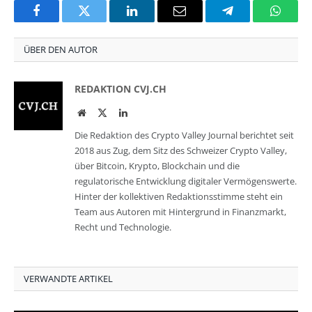
Facebook
Twitter
LinkedIn
Email
Telegram
Whats
ÜBER DEN AUTOR
REDAKTION CVJ.CH
Website
Twitter
LinkedIn
Die Redaktion des Crypto Valley Journal berichtet seit
2018 aus Zug, dem Sitz des Schweizer Crypto Valley,
über Bitcoin, Krypto, Blockchain und die
regulatorische Entwicklung digitaler Vermögenswerte.
Hinter der kollektiven Redaktionsstimme steht ein
Team aus Autoren mit Hintergrund in Finanzmarkt,
Recht und Technologie.
VERWANDTE ARTIKEL