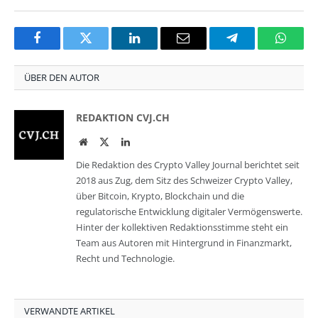
Facebook
Twitter
LinkedIn
Email
Telegram
Whats
ÜBER DEN AUTOR
REDAKTION CVJ.CH
Website
Twitter
LinkedIn
Die Redaktion des Crypto Valley Journal berichtet seit
2018 aus Zug, dem Sitz des Schweizer Crypto Valley,
über Bitcoin, Krypto, Blockchain und die
regulatorische Entwicklung digitaler Vermögenswerte.
Hinter der kollektiven Redaktionsstimme steht ein
Team aus Autoren mit Hintergrund in Finanzmarkt,
Recht und Technologie.
VERWANDTE ARTIKEL