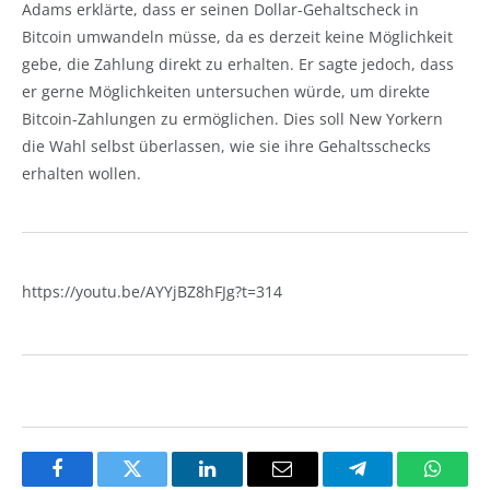
Adams erklärte, dass er seinen Dollar-Gehaltscheck in
Bitcoin umwandeln müsse, da es derzeit keine Möglichkeit
gebe, die Zahlung direkt zu erhalten. Er sagte jedoch, dass
er gerne Möglichkeiten untersuchen würde, um direkte
Bitcoin-Zahlungen zu ermöglichen. Dies soll New Yorkern
die Wahl selbst überlassen, wie sie ihre Gehaltsschecks
erhalten wollen.
https://youtu.be/AYYjBZ8hFJg?t=314
Facebook
Twitter
LinkedIn
Email
Telegram
Whats