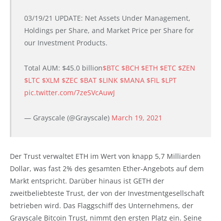
03/19/21 UPDATE: Net Assets Under Management,
Holdings per Share, and Market Price per Share for
our Investment Products.
Total AUM: $45.0 billion
$BTC
$BCH
$ETH
$ETC
$ZEN
$LTC
$XLM
$ZEC
$BAT
$LINK
$MANA
$FIL
$LPT
pic.twitter.com/7zeSVcAuwJ
— Grayscale (@Grayscale)
March 19, 2021
Der Trust verwaltet ETH im Wert von knapp 5,7 Milliarden
Dollar, was fast 2% des gesamten Ether-Angebots auf dem
Markt entspricht. Darüber hinaus ist GETH der
zweitbeliebteste Trust, der von der Investmentgesellschaft
betrieben wird. Das Flaggschiff des Unternehmens, der
Grayscale Bitcoin Trust, nimmt den ersten Platz ein. Seine