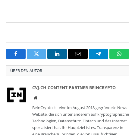
Facebook
Twitter
LinkedIn
Email
Telegram
Whats
ÜBER DEN AUTOR
CVJ.CH CONTENT PARTNER BEINCRYPTO
Website
BeInCrypto ist eine im August 2018 gegründete News-
Website, die sich unter anderem auf kryptographische
Technologien, Datenschutz, Fintech und das Internet
spezialisiert hat. Ihr Hauptziel ist es, Transparenz in
eine Branche zu bringen, die von unaufrichtiger