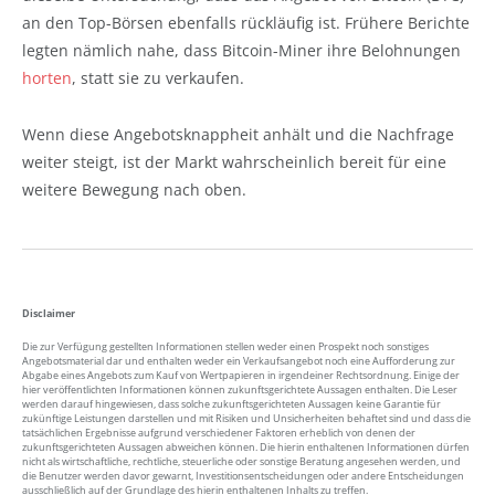
an den Top-Börsen ebenfalls rückläufig ist. Frühere Berichte
legten nämlich nahe, dass Bitcoin-Miner ihre Belohnungen
horten
, statt sie zu verkaufen.
Wenn diese Angebotsknappheit anhält und die Nachfrage
weiter steigt, ist der Markt wahrscheinlich bereit für eine
weitere Bewegung nach oben.
Disclaimer
Die zur Verfügung gestellten Informationen stellen weder einen Prospekt noch sonstiges
Angebotsmaterial dar und enthalten weder ein Verkaufsangebot noch eine Aufforderung zur
Abgabe eines Angebots zum Kauf von Wertpapieren in irgendeiner Rechtsordnung. Einige der
hier veröffentlichten Informationen können zukunftsgerichtete Aussagen enthalten. Die Leser
werden darauf hingewiesen, dass solche zukunftsgerichteten Aussagen keine Garantie für
zukünftige Leistungen darstellen und mit Risiken und Unsicherheiten behaftet sind und dass die
tatsächlichen Ergebnisse aufgrund verschiedener Faktoren erheblich von denen der
zukunftsgerichteten Aussagen abweichen können. Die hierin enthaltenen Informationen dürfen
nicht als wirtschaftliche, rechtliche, steuerliche oder sonstige Beratung angesehen werden, und
die Benutzer werden davor gewarnt, Investitionsentscheidungen oder andere Entscheidungen
ausschließlich auf der Grundlage des hierin enthaltenen Inhalts zu treffen.