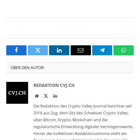
Facebook
Twitter
LinkedIn
Email
Telegram
Whats
ÜBER DEN AUTOR
REDAKTION CVJ.CH
Website
Twitter
LinkedIn
Die Redaktion des Crypto Valley Journal berichtet seit
2018 aus Zug, dem Sitz des Schweizer Crypto Valley,
über Bitcoin, Krypto, Blockchain und die
regulatorische Entwicklung digitaler Vermögenswerte.
Hinter der kollektiven Redaktionsstimme steht ein