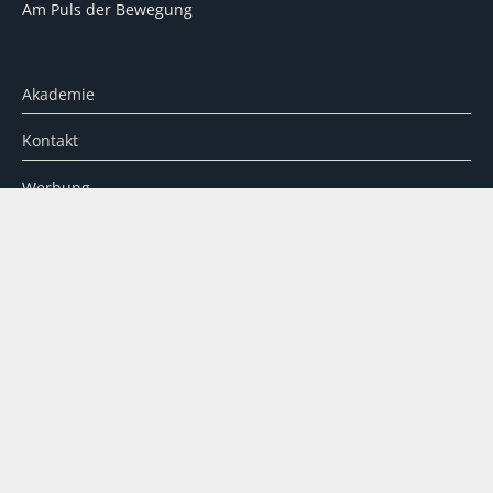
Am Puls der Bewegung
Akademie
Kontakt
Werbung
Über uns
Partner
Impressum
Datenschutz
Disclaimer