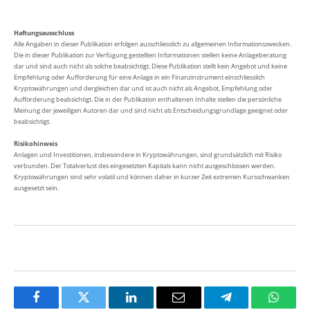
Haftungsausschluss
Alle Angaben in dieser Publikation erfolgen ausschliesslich zu allgemeinen Informationszwecken.
Die in dieser Publikation zur Verfügung gestellten Informationen stellen keine Anlageberatung
dar und sind auch nicht als solche beabsichtigt. Diese Publikation stellt kein Angebot und keine
Empfehlung oder Aufforderung für eine Anlage in ein Finanzinstrument einschliesslich
Kryptowährungen und dergleichen dar und ist auch nicht als Angebot, Empfehlung oder
Aufforderung beabsichtigt. Die in der Publikation enthaltenen Inhalte stellen die persönliche
Meinung der jeweiligen Autoren dar und sind nicht als Entscheidungsgrundlage geeignet oder
beabsichtigt.
Risikohinweis
Anlagen und Investitionen, insbesondere in Kryptowährungen, sind grundsätzlich mit Risiko
verbunden. Der Totalverlust des eingesetzten Kapitals kann nicht ausgeschlossen werden.
Kryptowährungen sind sehr volatil und können daher in kurzer Zeit extremen Kursschwanken
ausgesetzt sein.
Facebook
Twitter
LinkedIn
Email
Telegram
Whats