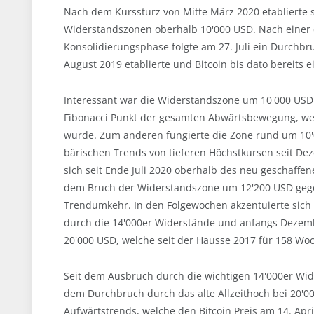
Nach dem Kurssturz von Mitte März 2020 etablierte s
Widerstandszonen oberhalb 10'000 USD. Nach einer
Konsolidierungsphase folgte am 27. Juli ein Durchb
August 2019 etablierte und Bitcoin bis dato bereits e
Interessant war die Widerstandszone um 10'000 USD i
Fibonacci Punkt der gesamten Abwärtsbewegung, wel
wurde. Zum anderen fungierte die Zone rund um 10'0
bärischen Trends von tieferen Höchstkursen seit De
sich seit Ende Juli 2020 oberhalb des neu geschaffen
dem Bruch der Widerstandszone um 12'200 USD gegen
Trendumkehr. In den Folgewochen akzentuierte sich 
durch die 14'000er Widerstände und anfangs Dezemb
20'000 USD, welche seit der Hausse 2017 für 158 Wo
Seit dem Ausbruch durch die wichtigen 14'000er Wid
dem Durchbruch durch das alte Allzeithoch bei 20'0
Aufwärtstrends, welche den Bitcoin Preis am 14. Apr