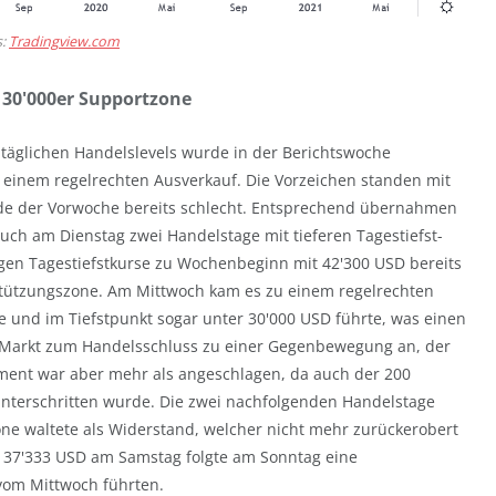
s:
Tradingview.com
e 30'000er Supportzone
 täglichen Handelslevels wurde in der Berichtswoche
u einem regelrechten Ausverkauf. Die Vorzeichen standen mit
e der Vorwoche bereits schlecht. Entsprechend übernahmen
uch am Dienstag zwei Handelstage mit tieferen Tagestiefst-
igen Tagestiefstkurse zu Wochenbeginn mit 42'300 USD bereits
stützungszone. Am Mittwoch kam es zu einem regelrechten
e und im Tiefstpunkt sogar unter 30'000 USD führte, was einen
er Markt zum Handelsschluss zu einer Gegenbewegung an, der
iment war aber mehr als angeschlagen, da auch der 200
unterschritten wurde. Die zwei nachfolgenden Handelstage
zone waltete als Widerstand, welcher nicht mehr zurückerobert
i 37'333 USD am Samstag folgte am Sonntag eine
 vom Mittwoch führten.