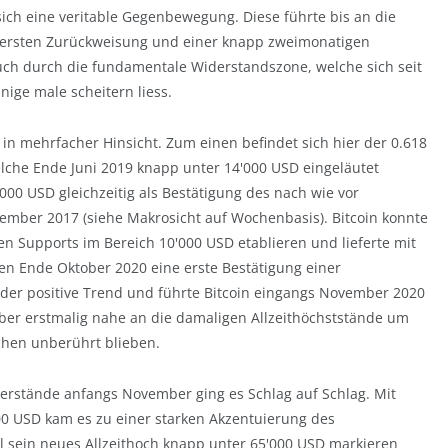
ich eine veritable Gegenbewegung. Diese führte bis an die
 ersten Zurückweisung und einer knapp zweimonatigen
ruch durch die fundamentale Widerstandszone, welche sich seit
inige male scheitern liess.
n mehrfacher Hinsicht. Zum einen befindet sich hier der 0.618
che Ende Juni 2019 knapp unter 14'000 USD eingeläutet
00 USD gleichzeitig als Bestätigung des nach wie vor
zember 2017 (siehe Makrosicht auf Wochenbasis). Bitcoin konnte
en Supports im Bereich 10'000 USD etablieren und lieferte mit
 Ende Oktober 2020 eine erste Bestätigung einer
der positive Trend und führte Bitcoin eingangs November 2020
er erstmalig nahe an die damaligen Allzeithöchststände um
chen unberührt blieben.
erstände anfangs November ging es Schlag auf Schlag. Mit
00 USD kam es zu einer starken Akzentuierung des
il sein neues Allzeithoch knapp unter 65'000 USD markieren