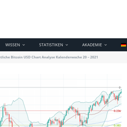
WISSEN
STATISTIKEN
AKADEMIE
liche Bitcoin USD Chart Analyse Kalenderwoche 20 – 2021