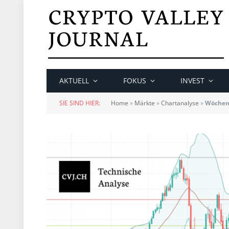
AKTUELL
FOKUS
INVEST
SIE SIND HIER:
Home
»
Märkte
»
Chartanalyse
»
Wöchent