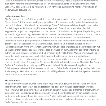
Diese Publikation und ihr Inhalt, einschliesslich aller Namen, Logos, Designs und Marken sowie
aller damit verbundenen Immaterialgüter- und sonstigen Rechte sind Eigentum der Crypto
Broker AG oder Dritter. Sie dürfen ohne deren vorherige Zustimmung nicht vervielfältig oder
weiterverwendet werden.
Haftungsausschluss
Alle Angaben in dieser Publikation erfolgen ausschliesslich zu allgemeinen Informationszwecken.
Die in dieser Publikation zur Verfügung gestellten Informationen stellen keine Anlageberatung
dar und sind auch nicht als solche beabsichtigt. Diese Publikation stellt kein Angebot und keine
Empfehlung oder Aufforderung für eine Anlage in ein Finanzinstrument einschliesslich
Kryptowährungen und dergleichen dar und ist auch nicht als solches Angebot, Empfehlung oder
Aufforderung beabsichtigt. Diese Publikation ist nicht für Werbezwecke bestimmt, sondern dient
nur der allgemeinen Information. Die in der Publikation enthaltenen Inhalte stellen die
persönliche Meinung der jeweiligen Autoren dar und sind nicht als Entscheidungsgrundlage
geeignet oder beabsichtigt. Alle Beschreibungen, Beispiele und Berechnungen in dieser
Publikation dienen nur der Veranschaulichung. Obwohl bei der Erstellung dieser Publikation mit
üblicher Sorgfalt darauf geachtet wurde, dass die Angaben zum Zeitpunkt der Veröffentlichung
zutreffend und nicht irreführend sind, übernimmt die Crypto Broker AG keinerlei Gewähr oder
Garantie, weder ausdrücklich noch stillschweigend, in Bezug auf die darin enthaltenen
Informationen, deren Marktfähigkeit oder Eignung für einen bestimmten Verwendungsweck
oder hinsichtlich ihrer Genauigkeit, Richtigkeit, Qualität, Vollständigkeit oder Aktualität. Die Crypto
Broker AG schliesst jede Haftung und Verantwortlichkeit für die Verwendung der in der
Publikation enthaltenen Informationen, auch durch Dritte, im Zusammenhang mit Handels- oder
anderweitigen Aktivitäten aus und ebenso für allfällige Fehler oder Unvollständigkeiten, welche in
dieser Publikation enthalten sind.
Risikohinweis
Anlagen und Investitionen, insbesondere in Kryptowährungen, sind grundsätzlich mit Risiko
verbunden. Der Totalverlust des eingesetzten Kapitals kann nicht ausgeschlossen werden.
Kryptowährungen sind sehr volatil und können daher in kurzer Zeit extremen Kursschwanken
ausgesetzt sein. Eine Nutzung der Informationen aus dieser Publikation erfolgt ausschliesslich
und einzig auf eigenes Risiko des Nutzers. Ein Nutzer sollte sich in jedem Fall vor einer Anlage-
und Investitionsentscheidung über die damit verbundenen Risiken im Klaren sein und sich bei
Bedarf geeignet beraten lassen.