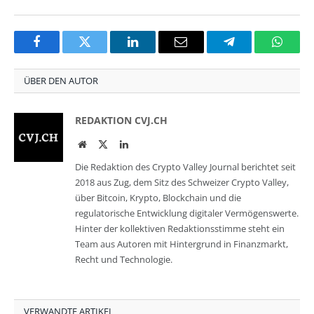
Facebook
Twitter
LinkedIn
Email
Telegram
Whats
ÜBER DEN AUTOR
REDAKTION CVJ.CH
Website
Twitter
LinkedIn
Die Redaktion des Crypto Valley Journal berichtet seit
2018 aus Zug, dem Sitz des Schweizer Crypto Valley,
über Bitcoin, Krypto, Blockchain und die
regulatorische Entwicklung digitaler Vermögenswerte.
Hinter der kollektiven Redaktionsstimme steht ein
Team aus Autoren mit Hintergrund in Finanzmarkt,
Recht und Technologie.
VERWANDTE ARTIKEL