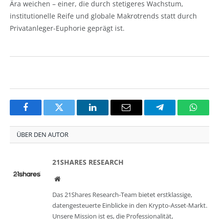
Ära weichen – einer, die durch stetigeres Wachstum,
institutionelle Reife und globale Makrotrends statt durch
Privatanleger-Euphorie geprägt ist.
Facebook
Twitter
LinkedIn
Email
Telegram
Whats
ÜBER DEN AUTOR
21SHARES RESEARCH
Website
Das 21Shares Research-Team bietet erstklassige,
datengesteuerte Einblicke in den Krypto-Asset-Markt.
Unsere Mission ist es, die Professionalität,