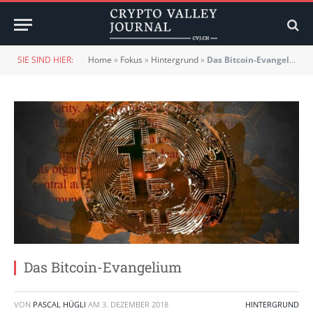
SIE SIND HIER:
Home
»
Fokus
»
Hintergrund
»
Das Bitcoin-Evangelium
Das Bitcoin-Evangelium
VON
PASCAL HÜGLI
AM
3. DEZEMBER 2018
HINTERGRUND