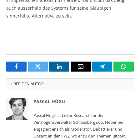
schöpferischen Idealismus nähren, hat Bitcoin das Zeug,
auch ausserhalb des Systems für seine Gläubigen
sinnerfüllte Alternative zu sein.
Facebook
Twitter
LinkedIn
Email
Telegram
Whats
ÜBER DEN AUTOR
PASCAL HÜGLI
Pascal Hügli ist Leiter Research für den
Vermögensverwalter Schlossberg&Co. Nebenbei
engagiert er sich als Moderator, Debattierer und
Dozent an der HWZ, wo er zu den Themen Bitcoin,