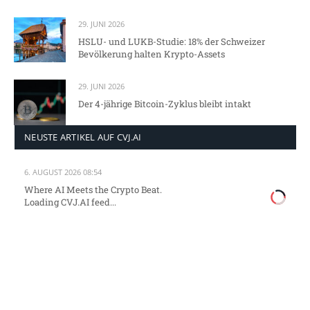
29. JUNI 2026
HSLU- und LUKB-Studie: 18% der Schweizer
Bevölkerung halten Krypto-Assets
29. JUNI 2026
Der 4-jährige Bitcoin-Zyklus bleibt intakt
NEUSTE ARTIKEL AUF CVJ.AI
6. AUGUST 2026 08:54
Where AI Meets the Crypto Beat.
Loading CVJ.AI feed...