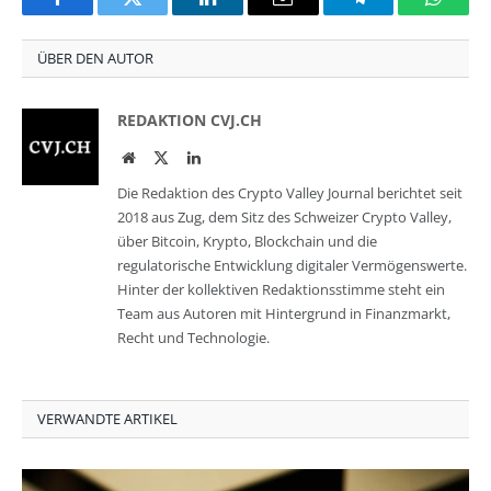
Facebook
Twitter
LinkedIn
Email
Telegram
Whats
ÜBER DEN AUTOR
REDAKTION CVJ.CH
Website
Twitter
LinkedIn
Die Redaktion des Crypto Valley Journal berichtet seit
2018 aus Zug, dem Sitz des Schweizer Crypto Valley,
über Bitcoin, Krypto, Blockchain und die
regulatorische Entwicklung digitaler Vermögenswerte.
Hinter der kollektiven Redaktionsstimme steht ein
Team aus Autoren mit Hintergrund in Finanzmarkt,
Recht und Technologie.
VERWANDTE ARTIKEL