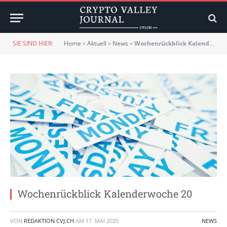
SIE SIND HIER:
Home
»
Aktuell
»
News
»
Wochenrückblick Kalenderwoche 20
Wochenrückblick Kalenderwoche 20
VON
REDAKTION CVJ.CH
AM
17. MAI 2020
NEWS