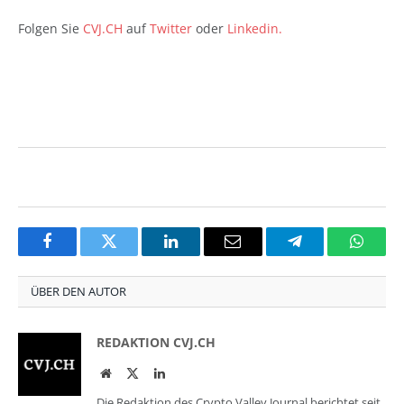
Folgen Sie
CVJ.CH
auf
Twitter
oder
Linkedin.
Wochenrückblick Wochenrückblick Kalenderwoche
20
Facebook
Twitter
LinkedIn
Email
Telegram
Whats
ÜBER DEN AUTOR
REDAKTION CVJ.CH
Website
Twitter
LinkedIn
Die Redaktion des Crypto Valley Journal berichtet seit