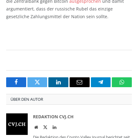
die Zentralbank gegen Bitcoin
ausgesprochen
und damit
argumentiert, dass der russische Rubel das einzige
gesetzliche Zahlungsmittel der Nation sein sollte.
Facebook
Twitter
LinkedIn
Email
Telegram
Whats
ÜBER DEN AUTOR
REDAKTION CVJ.CH
Website
Twitter
LinkedIn
Die Redaktion des Crypto Valley Journal berichtet seit