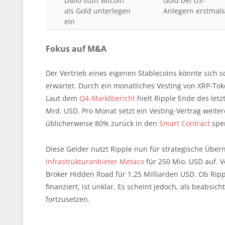
Dalio stuft Bitcoin
Gold bei US-
als Gold unterlegen
Anlegern erstmals
ein
Fokus auf M&A
Der Vertrieb eines eigenen Stablecoins könnte sich s
erwartet. Durch ein monatliches Vesting von XRP-Toke
Laut dem
Q4-Marktbericht
hielt Ripple Ende des let
Mrd. USD. Pro Monat setzt ein Vesting-Vertrag weiter
üblicherweise 80% zurück in den
Smart Contract
sper
Diese Gelder nutzt Ripple nun für strategische Übe
Infrastrukturanbieter Metaco
für 250 Mio. USD auf. 
Broker Hidden Road für 1.25 Milliarden USD. Ob Rip
finanziert, ist unklar. Es scheint jedoch, als beabsi
fortzusetzen.