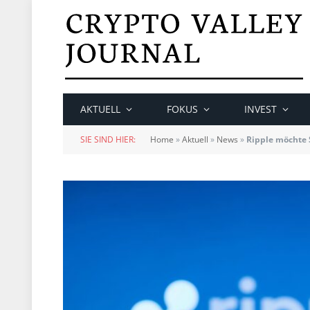
AKTUELL
FOKUS
INVEST
SIE SIND HIER:
Home
»
Aktuell
»
News
»
Ripple möchte S