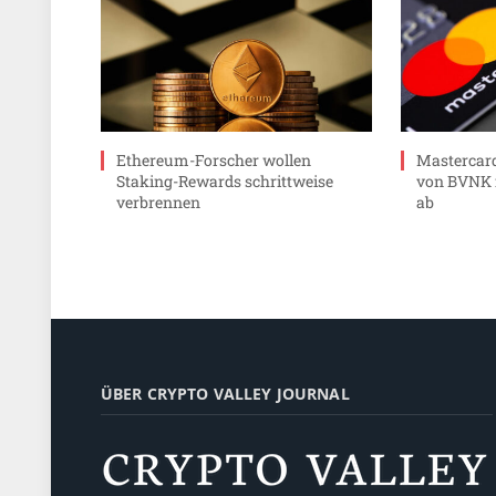
Ethereum-Forscher wollen
Mastercard
Staking-Rewards schrittweise
von BVNK f
verbrennen
ab
ÜBER CRYPTO VALLEY JOURNAL