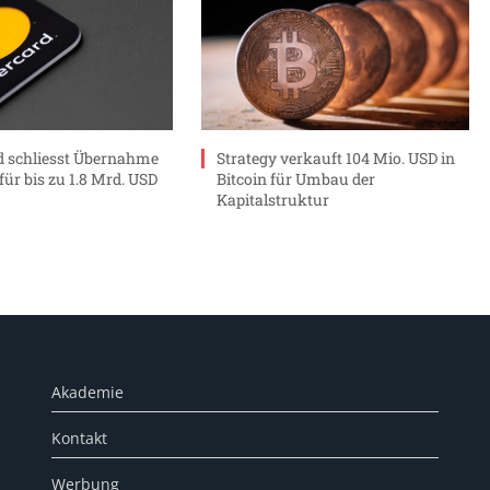
 schliesst Übernahme
Strategy verkauft 104 Mio. USD in
ür bis zu 1.8 Mrd. USD
Bitcoin für Umbau der
Kapitalstruktur
Akademie
Kontakt
Werbung