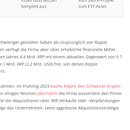
Index lässt Bitcoin
Vom Satire-Projekt
komplett aus
zum ETF-Asset
chwieriger gestalten haben als ursprünglich von Ripple
n verfügt die Firma aber über erhebliche finanzielle Mittel.
zten Jahres 4.4 Mrd. XRP mit einem aktuellen Gegenwert von 9.7
e 1 Mrd. XRP (2.2 Mrd. USD) frei, von denen Ripple
rt.
rnahmen. Im Frühling 2023
kaufte Ripple den Schweizer Krypto-
Vor einigen Wochen
übernahm
die Firma ausserdem den Prime-
ple die Akquisitionen über XRP-Verkäufe oder -Verpfändungen
chtige das Unternehmen, seine aggressive Akquisitionsstrategie