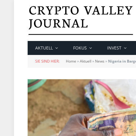
AKTUELL
FOKUS
INVEST
SIE SIND HIER:
Home
»
Aktuell
»
News
»
Nigeria in Barg