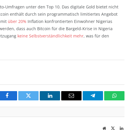
to-Umfragen unter den Top 10. Das digitale Gold bietet nicht
tcoin enthält durch sein programmatisch limitiertes Angebot
 mit
über 20%
Inflation konfrontierten Einwohner Nigerias
erden, dass auch Bitcoin für die Bargeld-Krise in Nigeria
netzugang
keine Selbstverständlichkeit mehr
, was für den
Facebook
Twitter
LinkedIn
Email
Telegram
Whats
Website
Twitter
Lin