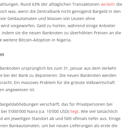
dzahlungen. Rund 63% der alltäglichen Transaktionen
wickeln
die
Doch was, wenn die Zentralbank nicht genügend Bargeld in den
vor Geldautomaten und Massen von Leuten ohne
wird vorgeworfen, Geld zu horten, während einige Anbieter
, indem sie die neuen Banknoten zu überhöhten Preisen an die
ie weitere Bitcoin-Adoption in Nigeria.
en
a-Banknoten ursprünglich bis zum 31. Januar aus dem Verkehr
eine bei der Bank zu deponieren. Die neuen Banknoten werden
acht. Ein massives Problem für die grösste Volkswirtschaft
en angewiesen ist.
r Bargeldabhebungen verschärft, das für Privatpersonen bei
 bei 5'000'000 Naira (ca. 10'000 USD)
liegt
. Wie viel tatsächlich
am jeweiligen Standort ab und fällt oftmals tiefer aus. Einige
enen Bankautomaten, um bei neuen Lieferungen als erste die