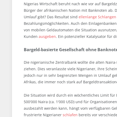
Nigerias Wirtschaft beruht nach wie vor auf Bargel
Bürger der afrikanischen Nation mit Banknoten ab. 
Umlauf gibt? Das Resultat sind
ellenlange Schlangen
Bezahlungsmöglichkeiten. Auch den Einlagenbanken 
von mobilen Geldautomaten die Situation ausnutzen
Kunden
ausgeben
. Ein potenzieller Katalysator für d
Bargeld-basierte Gesellschaft ohne Banknot
Die nigerianische Zentralbank wollte die alten Nair
ziehen. Dies veranlasste viele Nigerianer, ihre Sch
jedoch nur in sehr begrenzten Mengen in Umlauf gebr
Afrikas, die immer noch stark auf Bargeldtransaktion
Die Situation wird durch ein wöchentliches Limit fü
500'000 Naira (ca. 1'000 USD) und für Organisationen
ausbezahlt werden kann, hängt vom verfügbaren Geld 
frustrierte Nigerianer
schlafen
bereits vor verschied